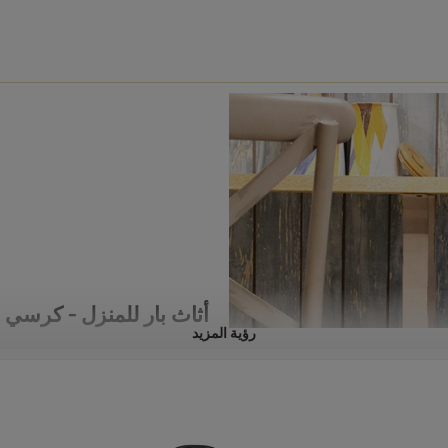
أثاث بار للمنزل - كرسي 
رؤية المزيد
إنه متين وبصيانة منخفضة ، يتم تص
●
التجاري في الهواء الطلق أو الداخل
الشاق ، وكذلك لمنزلك ومطبخك.