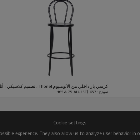
●
ألومنيوم / فولاذ متين
كلا في الهواء الطلق / داخلي
مقاومة الطقس
75 سم ارتفاع المقعد
كرسي بار داخلي من الألومنيوم Thonet ، تصميم كلاسيكي ، أثاث الشرفة ، كرسي بار
نموذج : 657-H65 & 75-ALU (ST)
Cookie settings
ssible experience. They also allow us to analyze user behavior in 