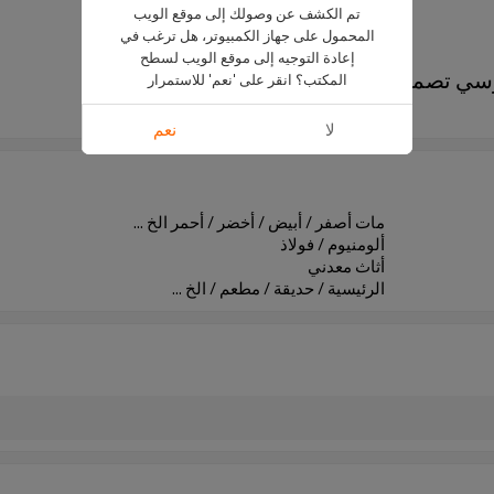
تم الكشف عن وصولك إلى موقع الويب
المحمول على جهاز الكمبيوتر، هل ترغب في
إعادة التوجيه إلى موقع الويب لسطح
كرسي تصميم أثاث المنزل
المكتب؟ انقر على 'نعم' للاستمرار
657-H65 & 75-ALU (ST)
لا
نعم
مات أصفر / أبيض / أخضر / أحمر الخ ...
ألومنيوم / فولاذ
أثاث معدني
الرئيسية / حديقة / مطعم / الخ ...