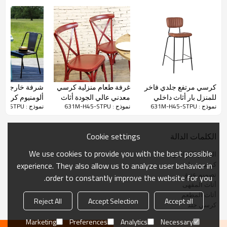
مزايا كرسي الطعام
كرسي مرتفع جلدي فاخر
غرفة طعام منزلية كرسي
شرفة خارجية أ
التنجيد: جلد صناعي عتيق مستورد.
●
للمنزل بار أثاث داخلي
معدني عالي الجودة أثاث
ألومنيوم كرسي
نموذج : 631M-H45-STPU
نموذج : 631M-H45-STPU
نموذج : 631M-H45-STPU
مطبخ جانبي كرسي بار
طعام عتيق كرسي داخلي
مقاوم للماء للفن
● تعليب: تعليب قابل للتكديس وتعبئة كرتون للخيارات
كرسي
Cookie settings
الكلمات الدالة
التعبئة المكدسة: إطار في 30 قطعة / كومة ، تحميل الكمية أكثر من 1200
●
قطعة / 40 ساعة في الدقيقة
We use cookies to provide you with the best possible
الطعام الكراسي
كرسي مطعم
experience. They also allow us to analyze user behavior in
تخصيص
تصميم عتيق
order to constantly improve the website for you.
أثاث المقهى
أثاث المطعم
Reject All
Accept Selection
Accept all
اسم المنتج
كرسي مطعم
كرسي جلد
631M-H45-STPU
Marketing
Preferences
Analytics
Necessary
رقم الشيء