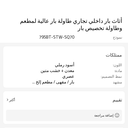
أثاث بار داخلي تجاري طاولة بار عالية لمطعم
وطاولة تخصيص بار
795BT-STW-SQ70
نموذج
ممتلكات
أسود رملي
اللون:
معدن + خشب متين
مادة:
عصري
نمط التصميم:
بار / مقهى / مطعم إلخ ...
مشهد
تقييم
أكثر
إضافة مراجعة