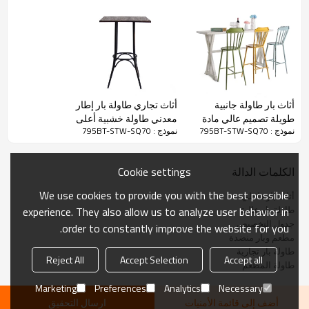
طاولة بار تجارية - # 795BT
أثاث بار طاولة جانبية
أثاث تجاري طاولة بار إطار
سطح الطاولة من الخشب الصلب متطور ومتين ، ويمكن للمرء أن يتطابق
●
طويلة تصميم عالي مادة
معدني طاولة خشبية أعلى
مع أربعة كراسي
نموذج : 795BT-STW-SQ70
نموذج : 795BT-STW-SQ70
الألومنيوم طاولة بار طراز
مربع وطاولة مستديرة
حديث
منتج يدوي ، تصميم فريد يجعل مكانك أكثر جوًا
●
Cookie settings
الكلمات الدالة
تخصيص
We use cookies to provide you with the best possible
أثاث بار داخلي
طاولة بار عالية
experience. They also allow us to analyze user behavior in
جدول التخصيص
order to constantly improve the website for you.
اسم المنتج
طاوله الحانة
مطعم وبار منضدة
طاولة بار تجارية
795BT-STW-SQ70
رقم الشيء
Reject All
Accept Selection
Accept all
طاولة المطعم
W70 * D70 * H105
حجم المنتج
Marketing
Preferences
Analytics
Necessary
التعبئة
التراص
أضف إلى قائمة الأمنيات
ارسال التحقيق