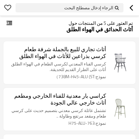
الرجاء إدخال مصطلح البحث
تم العثور على
5
من المنتجات حول
أثاث الحدائق في الهواء الطلق
أثاث تجاري للبيع بالجملة شرفة طعام
كرسي بذراعين للأثاث في الهواء الطلق
للحدائق
كرسي الفناء المعدني لكرسي الطعام في الهواء الطلق
أثاث على الطراز القديم للحديقة.
نموذج:738M-H45-ALU (ST）
كراسي بار معدنية للفناء الخارجي ومطعم
أثاث خارجي عالي الجودة
تشتمل عائلة كرسي معدني بتصميم حديث على كرسي
طعام ومقعد مرتفع وطاولة ..
نموذج:763-H75-ALU