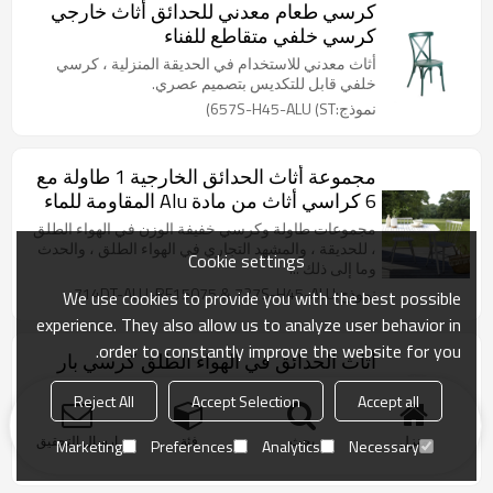
كرسي طعام معدني للحدائق أثاث خارجي
كرسي خلفي متقاطع للفناء
أثاث معدني للاستخدام في الحديقة المنزلية ، كرسي
خلفي قابل للتكديس بتصميم عصري.
نموذج:657S-H45-ALU (ST)
مجموعة أثاث الحدائق الخارجية 1 طاولة مع
6 كراسي أثاث من مادة Alu المقاومة للماء
مجموعات طاولة وكرسي خفيفة الوزن في الهواء الطلق
، للحديقة ، والمشهد التجاري في الهواء الطلق ، والحدث
Cookie settings
وما إلى ذلك ...
نموذج:714DT-ALU-RE15075 & 727S-H45-ALU
We use cookies to provide you with the best possible
experience. They also allow us to analyze user behavior in
order to constantly improve the website for you.
أثاث الحدائق في الهواء الطلق كرسي بار
معدني مرتفع كرسي بذراعين للترفيه عتيق
Reject All
Accept Selection
Accept all
للحديقة
كرسي معدني بتصميم عتيق للاستخدام في الحديقة ،
تصميم كرسي بار وقت الفراغ.
منزل
بحث
فئة
ارسال التحقيق
Marketing
Preferences
Analytics
Necessary
نموذج:749M-H65 و 75-ALU