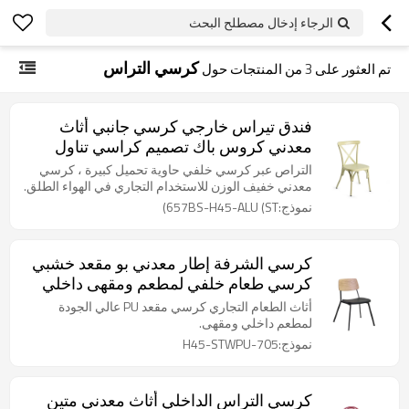
الرجاء إدخال مصطلح البحث
كرسي التراس
تم العثور على
3
من المنتجات حول
فندق تيراس خارجي كرسي جانبي أثاث
معدني كروس باك تصميم كراسي تناول
الطعام في المقهى
التراص عبر كرسي خلفي حاوية تحميل كبيرة ، كرسي
معدني خفيف الوزن للاستخدام التجاري في الهواء الطلق.
نموذج:657BS-H45-ALU (ST)
كرسي الشرفة إطار معدني بو مقعد خشبي
كرسي طعام خلفي لمطعم ومقهى داخلي
أثاث الطعام التجاري كرسي مقعد PU عالي الجودة
لمطعم داخلي ومقهى.
نموذج:705-H45-STWPU
كرسي التراس الداخلي أثاث معدني متين